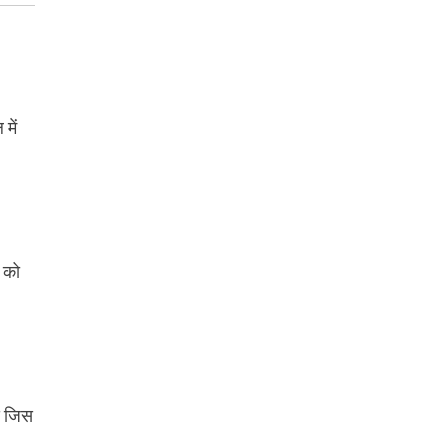
में
 को
द जिस